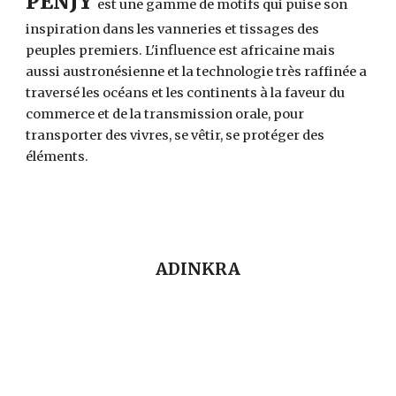
PENJY
est une gamme de motifs qui puise son 
inspiration dans les vanneries et tissages des 
peuples premiers
. L'influence est africaine mais 
aussi austronésienne et la technologie très 
raffinée 
a 
traversé les océans et les continents à la faveur du 
commerce et de la transmission oral
e
, pour 
transporter des vivres, se vêtir, se protéger des 
éléments.   
ADINKRA